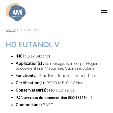
Accueil
|
HD EUTANOL V
HD EUTANOL V
INCI :
Oleyl Alcohol
Application(s) :
Soin visage, Soin corps, Hygiène
bucco-dentaire, Maquillage, Capillaire, Solaire
Fonction(s) :
Emollient, Toucher intermediaire
Certification(s) :
RSPO MB, OK Chine
Conservateur(s) :
Non conservé
ION
:
1
avec eau de la composition (ISO 16128)
*
Commettant :
BASF