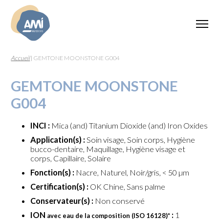
Accueil
|
GEMTONE MOONSTONE G004
GEMTONE MOONSTONE
G004
INCI :
Mica (and) Titanium Dioxide (and) Iron Oxides
Application(s) :
Soin visage, Soin corps, Hygiène
bucco-dentaire, Maquillage, Hygiène visage et
corps, Capillaire, Solaire
Fonction(s) :
Nacre, Naturel, Noir/gris, < 50 µm
Certification(s) :
OK Chine, Sans palme
Conservateur(s) :
Non conservé
ION
:
1
avec eau de la composition (ISO 16128)
*