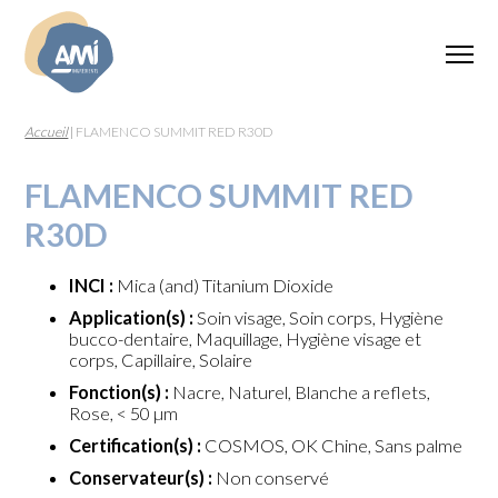
Accueil
|
FLAMENCO SUMMIT RED R30D
FLAMENCO SUMMIT RED
R30D
INCI :
Mica (and) Titanium Dioxide
Application(s) :
Soin visage, Soin corps, Hygiène
bucco-dentaire, Maquillage, Hygiène visage et
corps, Capillaire, Solaire
Fonction(s) :
Nacre, Naturel, Blanche a reflets,
Rose, < 50 µm
Certification(s) :
COSMOS, OK Chine, Sans palme
Conservateur(s) :
Non conservé