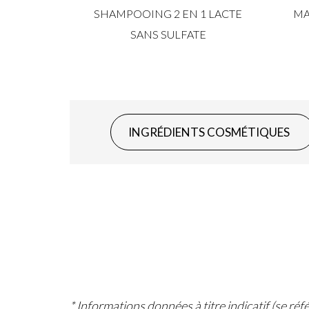
 1 SANS
SHAMPOOING 2 EN 1 LACTE
MA
MOS
SANS SULFATE
INGRÉDIENTS COSMÉTIQUES
* Informations données à titre indicatif (se ré