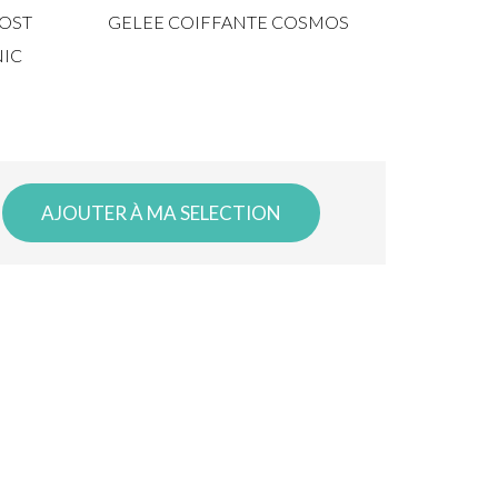
OST
GELEE COIFFANTE COSMOS
SHAMPO
NIC
SU
AJOUTER À MA SELECTION