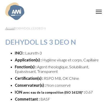
Accueil
|
DEHYDOL LS 3 DEO N
DEHYDOL LS 3 DEO N
INCI :
Laureth-3
Application(s) :
Hygiène visage et corps, Capillaire
Fonction(s) :
Agent rheologique, Solubilisant,
Epaississant, Transparent
Certification(s) :
RSPO MB, OK Chine
Conservateur(s) :
Non conservé
ION
:
0.67
avec eau de la composition (ISO 16128)
*
Commettant :
BASF