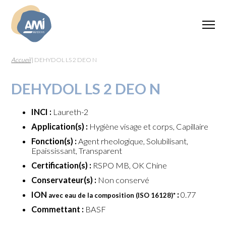
Accueil
|
DEHYDOL LS 2 DEO N
DEHYDOL LS 2 DEO N
INCI :
Laureth-2
Application(s) :
Hygiène visage et corps, Capillaire
Fonction(s) :
Agent rheologique, Solubilisant,
Epaississant, Transparent
Certification(s) :
RSPO MB, OK Chine
Conservateur(s) :
Non conservé
ION
:
0.77
avec eau de la composition (ISO 16128)
*
Commettant :
BASF