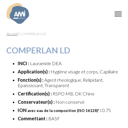
Accueil
|
COMPERLAN LD
COMPERLAN LD
INCI :
Lauramide DEA
Application(s) :
Hygiène visage et corps, Capillaire
Fonction(s) :
Agent rheologique, Relipidant,
Epaississant, Transparent
Certification(s) :
RSPO MB, OK Chine
Conservateur(s) :
Non conservé
ION
:
0.75
avec eau de la composition (ISO 16128)
*
Commettant :
BASF