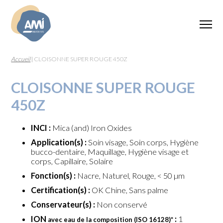
Accueil
|
CLOISONNE SUPER ROUGE 450Z
CLOISONNE SUPER ROUGE
450Z
INCI :
Mica (and) Iron Oxides
Application(s) :
Soin visage, Soin corps, Hygiène
bucco-dentaire, Maquillage, Hygiène visage et
corps, Capillaire, Solaire
Fonction(s) :
Nacre, Naturel, Rouge, < 50 µm
Certification(s) :
OK Chine, Sans palme
Conservateur(s) :
Non conservé
ION
:
1
avec eau de la composition (ISO 16128)
*