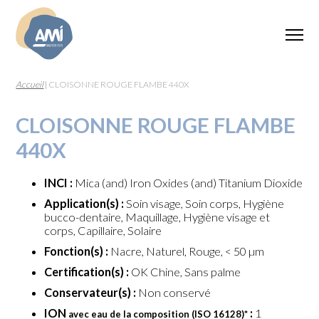
Accueil
|
CLOISONNE ROUGE FLAMBE 440X
CLOISONNE ROUGE FLAMBE
440X
INCI :
Mica (and) Iron Oxides (and) Titanium Dioxide
Application(s) :
Soin visage, Soin corps, Hygiène
bucco-dentaire, Maquillage, Hygiène visage et
corps, Capillaire, Solaire
Fonction(s) :
Nacre, Naturel, Rouge, < 50 µm
Certification(s) :
OK Chine, Sans palme
Conservateur(s) :
Non conservé
ION
:
1
avec eau de la composition (ISO 16128)
*