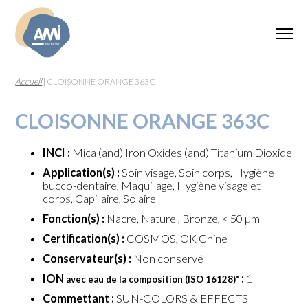
Accueil
|
CLOISONNE ORANGE 363C
CLOISONNE ORANGE 363C
INCI :
Mica (and) Iron Oxides (and) Titanium Dioxide
Application(s) :
Soin visage, Soin corps, Hygiène
bucco-dentaire, Maquillage, Hygiène visage et
corps, Capillaire, Solaire
Fonction(s) :
Nacre, Naturel, Bronze, < 50 µm
Certification(s) :
COSMOS, OK Chine
Conservateur(s) :
Non conservé
ION
:
1
avec eau de la composition (ISO 16128)
*
Commettant :
SUN-COLORS & EFFECTS