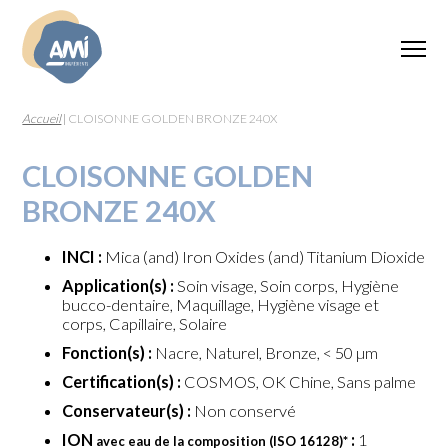
Accueil
|
CLOISONNE GOLDEN BRONZE 240X
CLOISONNE GOLDEN
BRONZE 240X
INCI :
Mica (and) Iron Oxides (and) Titanium Dioxide
Application(s) :
Soin visage, Soin corps, Hygiène
bucco-dentaire, Maquillage, Hygiène visage et
corps, Capillaire, Solaire
Fonction(s) :
Nacre, Naturel, Bronze, < 50 µm
Certification(s) :
COSMOS, OK Chine, Sans palme
Conservateur(s) :
Non conservé
ION
:
1
avec eau de la composition (ISO 16128)
*