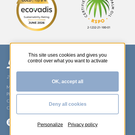
This site uses cookies and gives you
control over what you want to activate
270 Rue Thérèse Planiol - 37310 TAUXIGNY
OK, accept all
Mentions légales
Plan du site
Carrière
Deny all cookies
Conditions générales de vente
Personalize
Privacy policy