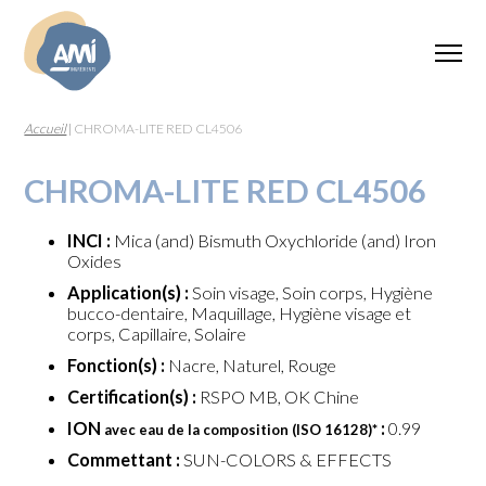
Accueil
|
CHROMA-LITE RED CL4506
CHROMA-LITE RED CL4506
INCI :
Mica (and) Bismuth Oxychloride (and) Iron
Oxides
Application(s) :
Soin visage, Soin corps, Hygiène
bucco-dentaire, Maquillage, Hygiène visage et
corps, Capillaire, Solaire
Fonction(s) :
Nacre, Naturel, Rouge
Certification(s) :
RSPO MB, OK Chine
ION
:
0.99
avec eau de la composition (ISO 16128)
*
Commettant :
SUN-COLORS & EFFECTS