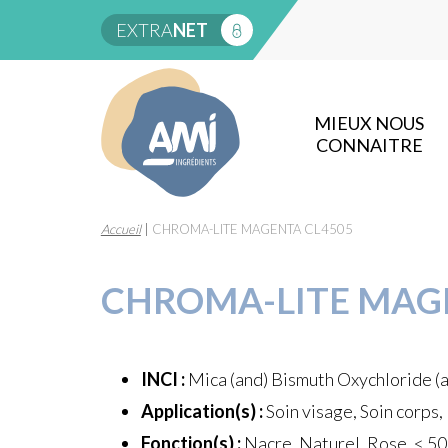
EXTRA
NET
MIEUX NOUS
CONNAITRE
Accueil
|
CHROMA-LITE MAGENTA CL4505
CHROMA-LITE MAG
INCI :
Mica (and) Bismuth Oxychloride (
Application(s) :
Soin visage, Soin corps,
Fonction(s) :
Nacre, Naturel, Rose, < 50