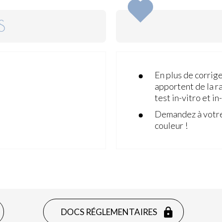
S
En plus de corrige
apportent de la r
test in-vitro et in
Demandez à votre
couleur !
DOCS RÉGLEMENTAIRES