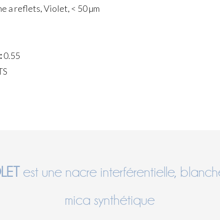
 a reflets, Violet, < 50 µm
:
0.55
TS
LET
est une nacre interférentielle, blanche
mica synthétique