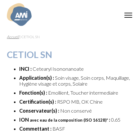
Accueil
|
CETIOL SN
CETIOL SN
INCI :
Cetearyl Isononanoate
Application(s) :
Soin visage, Soin corps, Maquillage,
Hygiène visage et corps, Solaire
Fonction(s) :
Emollient, Toucher intermediaire
Certification(s) :
RSPO MB, OK Chine
Conservateur(s) :
Non conservé
ION
:
0.65
avec eau de la composition (ISO 16128)
*
Commettant :
BASF