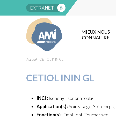
EXTRA
NET
MIEUX NOUS
CONNAITRE
Accueil
|
CETIOL ININ GL
CETIOL ININ GL
INCI :
Isononyl Isononanoate
Application(s) :
Soin visage, Soin corps,
Fonction(s) :
Emollient, Toucher sec