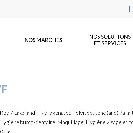
NOS SOLUTIONS
NOS MARCHÉS
ET SERVICES
7F
 Red 7 Lake (and) Hydrogenated Polyisobutene (and) Palmit
 Hygiène bucco-dentaire, Maquillage, Hygiène visage et cor
50 µm