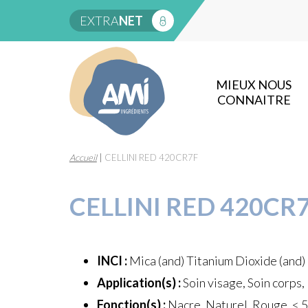
EXTRA
NET
MIEUX NOUS
CONNAITRE
Accueil
|
CELLINI RED 420CR7F
CELLINI RED 420CR
INCI :
Mica (and) Titanium Dioxide (and)
Application(s) :
Soin visage, Soin corps,
Fonction(s) :
Nacre, Naturel, Rouge, < 