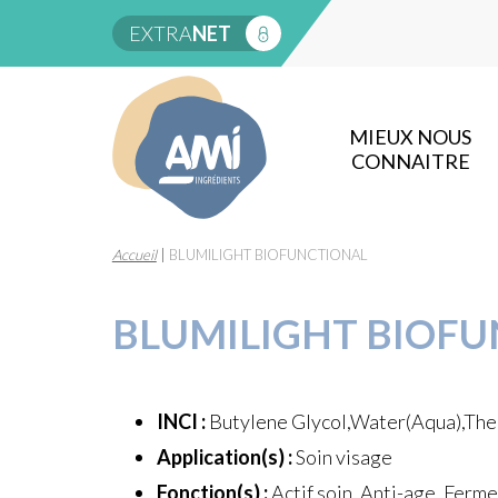
EXTRA
NET
MIEUX NOUS
CONNAITRE
Accueil
|
BLUMILIGHT BIOFUNCTIONAL
BLUMILIGHT BIOF
INCI :
Butylene Glycol,Water(Aqua),The
Application(s) :
Soin visage
Fonction(s) :
Actif soin, Anti-age, Ferme