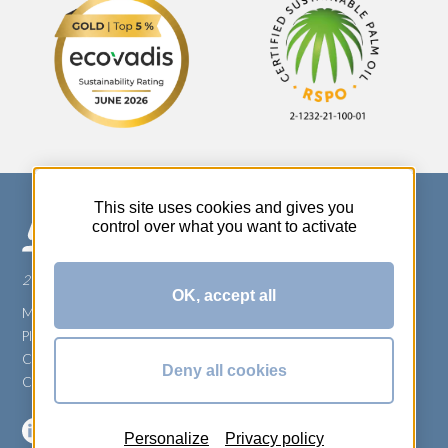
This site uses cookies and gives you
control over what you want to activate
270 Rue Thérèse Planiol - 37310 TAUXIGNY
OK, accept all
Mentions légales
Plan du site
Carrière
Deny all cookies
Conditions générales de vente
Personalize
Privacy policy