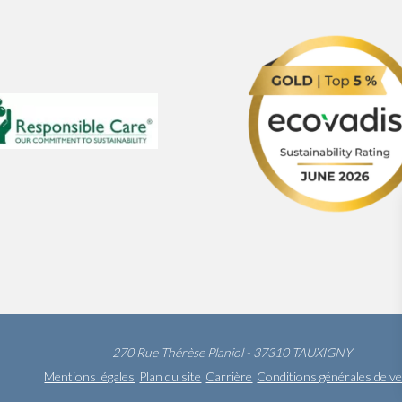
270 Rue Thérèse Planiol - 37310 TAUXIGNY
Mentions légales
Plan du site
Carrière
Conditions générales de v