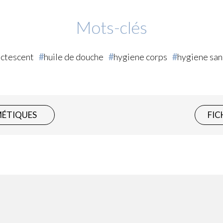
Mots-clés
actescent
huile de douche
hygiene corps
hygiene san
MÉTIQUES
FIC