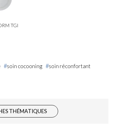
RM TGI
é
soin cocooning
soin réconfortant
HES THÉMATIQUES