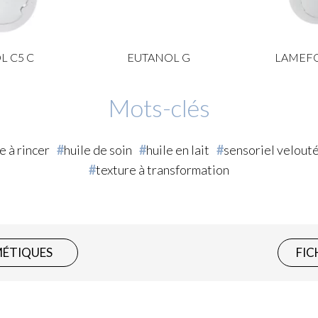
L C5 C
EUTANOL G
LAMEFO
Mots-clés
e à rincer
huile de soin
huile en lait
sensoriel velout
texture à transformation
MÉTIQUES
FIC