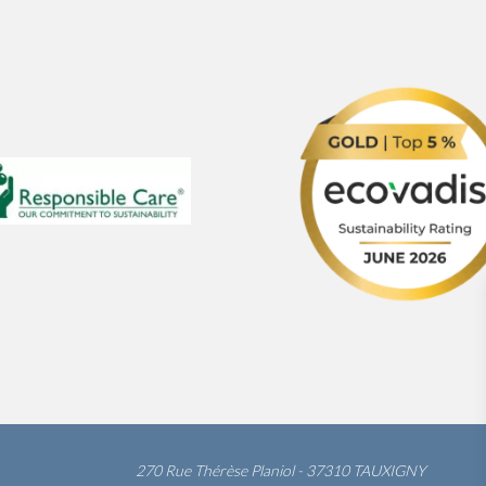
270 Rue Thérèse Planiol - 37310 TAUXIGNY