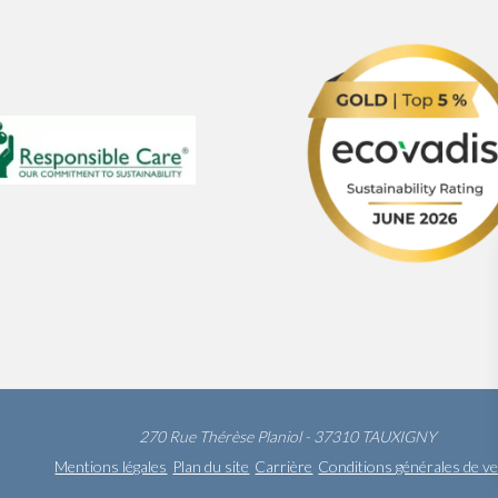
270 Rue Thérèse Planiol - 37310 TAUXIGNY
Mentions légales
Plan du site
Carrière
Conditions générales de v