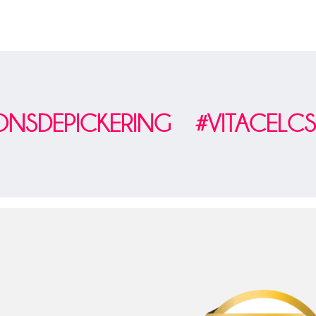
IONSDEPICKERING #VITACELC