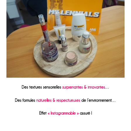
Des textures sensorielles
surprenantes & innovantes
…
Des
formules
naturelles & respectueuses
de l’environnement…
Effet
« Instagrammable »
assuré !